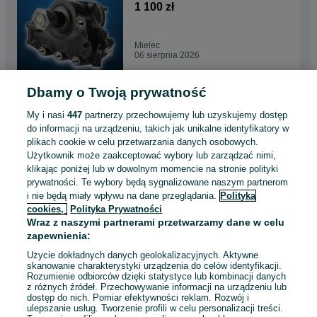
1 100 zł
Mielec
06 sierpnia 2026
Dbamy o Twoją prywatność
Przekładnia kierownicza
VOLVO FH II 12
My i nasi
447
partnerzy przechowujemy lub uzyskujemy dostęp
1 100 zł
do informacji na urządzeniu, takich jak unikalne identyfikatory w
plikach cookie w celu przetwarzania danych osobowych.
Użytkownik może zaakceptować wybory lub zarządzać nimi,
Mielec
klikając poniżej lub w dowolnym momencie na stronie polityki
06 sierpnia 2026
prywatności. Te wybory będą sygnalizowane naszym partnerom
i nie będą miały wpływu na dane przeglądania.
Polityka
cookies,
Polityka Prywatności
Przekładnia kierownicza
Wraz z naszymi partnerami przetwarzamy dane w celu
VOLVO 9700 01-
zapewnienia:
1 100 zł
Użycie dokładnych danych geolokalizacyjnych. Aktywne
skanowanie charakterystyki urządzenia do celów identyfikacji.
Rozumienie odbiorców dzięki statystyce lub kombinacji danych
Mielec
z różnych źródeł. Przechowywanie informacji na urządzeniu lub
06 sierpnia 2026
dostęp do nich. Pomiar efektywności reklam. Rozwój i
ulepszanie usług. Tworzenie profili w celu personalizacji treści.