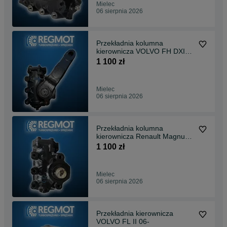
Mielec
06 sierpnia 2026
Przekładnia kolumna
kierownicza VOLVO FH DXI
06-
1 100 zł
Mielec
06 sierpnia 2026
Przekładnia kolumna
kierownicza Renault Magnum
DXI Volvo FH13
1 100 zł
Mielec
06 sierpnia 2026
Przekładnia kierownicza
VOLVO FL II 06-