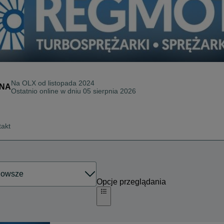
Na OLX od
listopada 2024
WNA
Ostatnio online w dniu 05 sierpnia 2026
takt
Opcje przeglądania