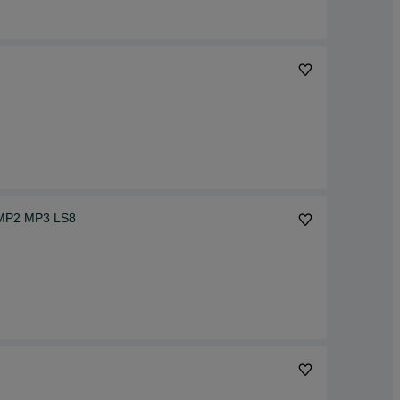
s MP2 MP3 LS8