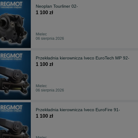
Neoplan Tourliner 02-
1 100 zł
Mielec
06 sierpnia 2026
Przekładnia kierownicza Iveco EuroTech MP 92-
1 100 zł
Mielec
06 sierpnia 2026
Przekładnia kierownicza Iveco EuroFire 91-
1 100 zł
Mielec